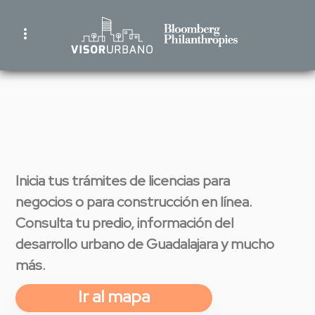
Ingresar
a
more_vert
tu
cuenta
Inicia tus trámites de licencias para
negocios o para construcción en línea.
Consulta tu predio, información del
desarrollo urbano de Guadalajara y mucho
más.
Ir al mapa